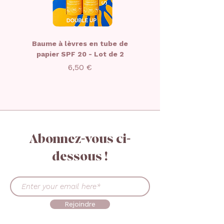
77491, CL 77492, CL 77891, CL
77019, CI77861, MICA
Baume à lèvres en tube de
Baume à lèvres édit
papier SPF 20 - Lot de 2
limitée Noël - CAR
Prix
6,50 €
Abonnez-vous ci-
dessous !
Rejoindre