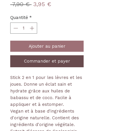
Prix
Prix
 7,90 € 
3,95 €
original
promotionnel
Quantité
*
Ajouter au panier
Commander et payer
Stick 2 en 1 pour les lèvres et les
joues. Donne un éclat sain et
hydrate grâce aux huiles de
babassu et de coco. Facile à
appliquer et à estomper.
Vegan et à base d'ingrédients
d'origine naturelle. Contient des
ingrédients d'origine végétale.