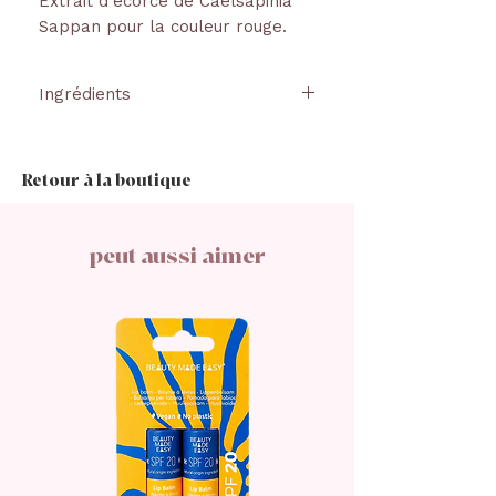
Extrait d'écorce de Caelsapinia
Sappan pour la couleur rouge.
Ingrédients
HUILE DE GRAINES DE RICINUS
COMMUNIS, HUILE DE GRAINES
Retour à la boutique
D'HELIANTHUS ANNUUS,
BEURRE DE GRAINES DE
THEOBROMA CACAO,
peut aussi aimer
COCOGLYCERIDES, CIRE DE SON
D'ORYZA SATIVA, HUILE DE
COCOS NUCIFERA, EUPHORBIA
CERIFERA CERA, SILICE,
BEHENATE DE STEARYL, HUILE
DE GRAINES D'ORBIGNYA
OLEIFERA, TOCOPHEROL,
CAELSAPINIA SAPPAN EXTRAIT
D'ÉCORCE. PEUT INCLURE : CL