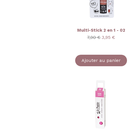
Multi-Stick 2 en 1 - 02
Prix original
Prix promot
7,90 €
3,95 €
Ajouter au panier