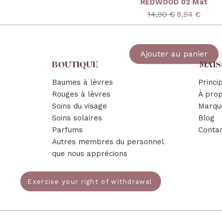
REDWOOD 02 Mat
Prix original
Prix promot
14,90 €
8,94 €
Ajouter au panier
BOUTIQUE
MAI
Baumes à lèvres
Princi
Rouges à lèvres
À pro
Soins du visage
Marqu
Soins solaires
Blog
Parfums
Conta
Autres membres du personnel
que nous apprécions
Exercise your right of withdrawal