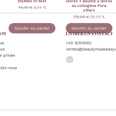
SIENNA 01 Mat
lèvres + Baume à lèvres
au collagène Pure
ionnel
Prix original
Prix promotionnel
14,90 €
8,94 €
offert
Prix original
Prix promoti
119,00 €
59,50 €
Ajouter au panier
Ajouter au panier
SON
ENTRER EN CONTACT
pal
+45 30519302
pos
ventes@beautymadeeasy.
e privée
ctez-nous