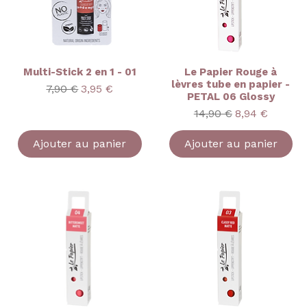
Multi-Stick 2 en 1 - 01
Le Papier Rouge à
lèvres tube en papier -
onnel
Prix original
Prix promotionnel
7,90 €
3,95 €
PETAL 06 Glossy
Prix original
Prix promoti
14,90 €
8,94 €
Ajouter au panier
Ajouter au panier