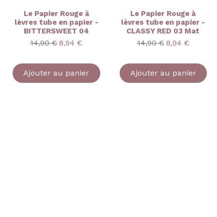
Le Papier Rouge à
Le Papier Rouge à
lèvres tube en papier -
lèvres tube en papier -
BITTERSWEET 04
CLASSY RED 03 Mat
onnel
Prix original
Prix promotionnel
Prix original
Prix promoti
14,90 €
8,94 €
14,90 €
8,94 €
Ajouter au panier
Ajouter au panier