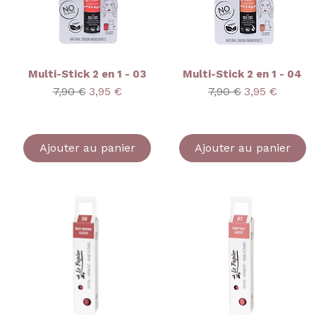
Multi-Stick 2 en 1 - 03
Multi-Stick 2 en 1 - 04
ionnel
Prix original
Prix promotionnel
Prix original
Prix promoti
7,90 €
3,95 €
7,90 €
3,95 €
Ajouter au panier
Ajouter au panier