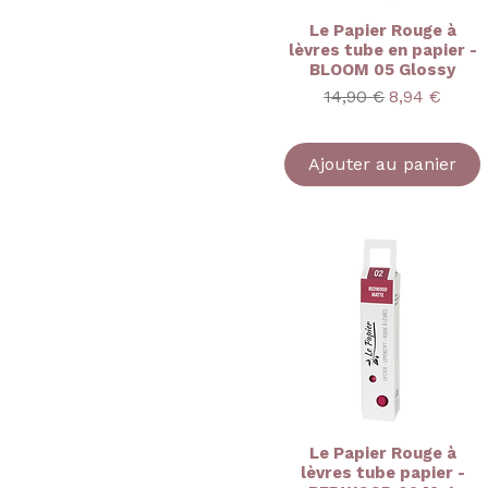
Le Papier Rouge à
lèvres tube en papier -
BLOOM 05 Glossy
Prix original
Prix promot
14,90 €
8,94 €
Ajouter au panier
Le Papier Rouge à
lèvres tube papier -