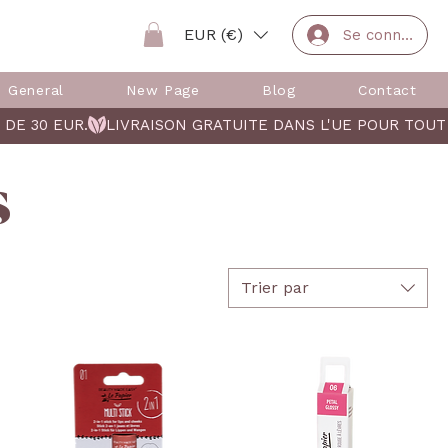
EUR (€)
Se connecter
General
New Page
Blog
Contact
s
Trier par