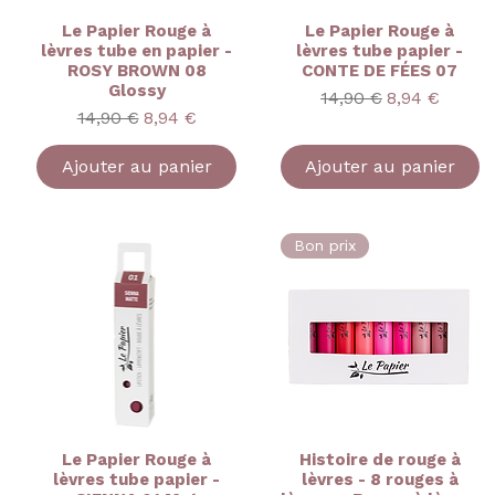
Le Papier Rouge à
Le Papier Rouge à
lèvres tube en papier -
lèvres tube papier -
ROSY BROWN 08
CONTE DE FÉES 07
Glossy
ionnel
Prix original
Prix promoti
14,90 €
8,94 €
Prix original
Prix promotionnel
14,90 €
8,94 €
Ajouter au panier
Ajouter au panier
Bon prix
Le Papier Rouge à
Histoire de rouge à
lèvres tube papier -
lèvres - 8 rouges à