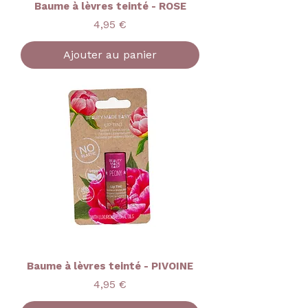
Baume à lèvres teinté - ROSE
Prix
4,95 €
Ajouter au panier
Baume à lèvres teinté - PIVOINE
Prix
4,95 €