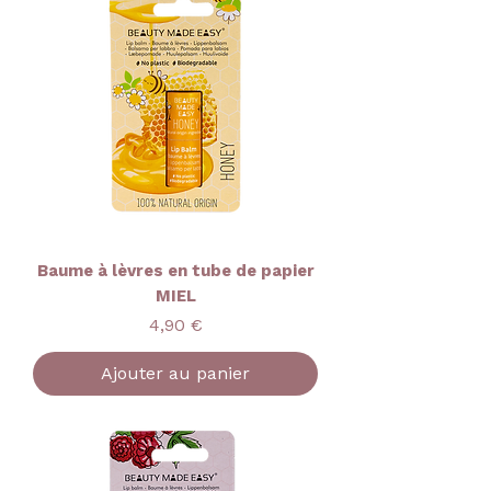
Baume à lèvres en tube de papier
MIEL
Prix
4,90 €
Ajouter au panier