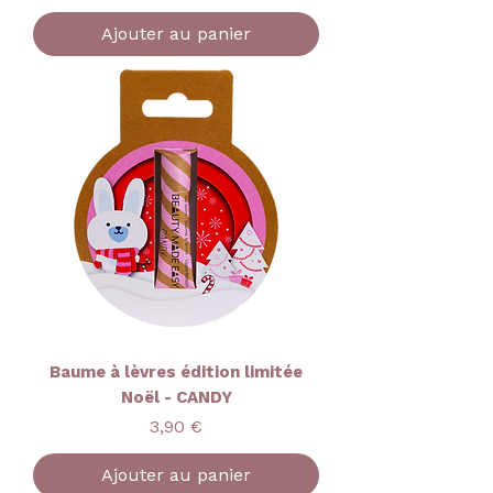
Ajouter au panier
Baume à lèvres édition limitée
Noël - CANDY
Prix
3,90 €
Ajouter au panier