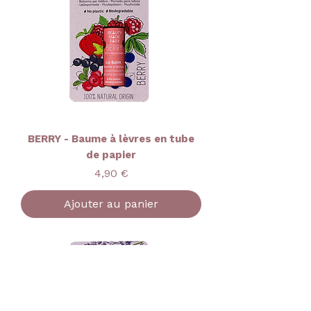
BERRY - Baume à lèvres en tube
de papier
Prix
4,90 €
Ajouter au panier