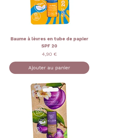
Baume à lèvres en tube de papier
SPF 20
Prix
4,90 €
Ajouter au panier