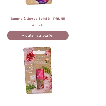
Baume à lèvres teinté - PRUNE
Prix
4,95 €
Ajouter au panier