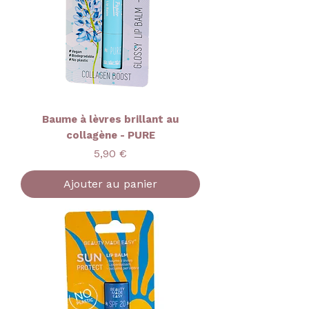
Baume à lèvres brillant au
collagène - PURE
Prix
5,90 €
Ajouter au panier