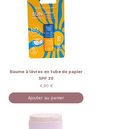
Baume à lèvres en tube de papier
SPF 20
Prix
4,90 €
Ajouter au panier