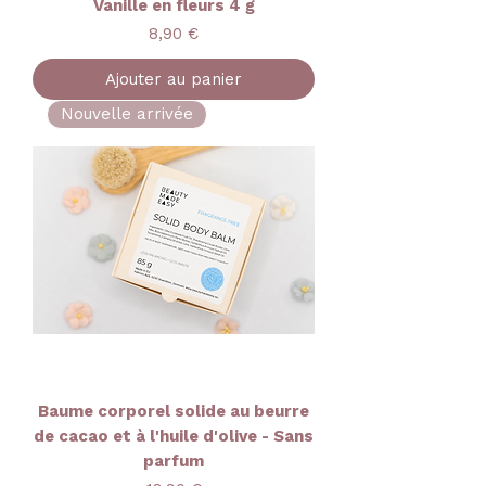
Vanille en fleurs 4 g
Prix
8,90 €
Ajouter au panier
Nouvelle arrivée
Baume corporel solide au beurre
de cacao et à l'huile d'olive - Sans
parfum