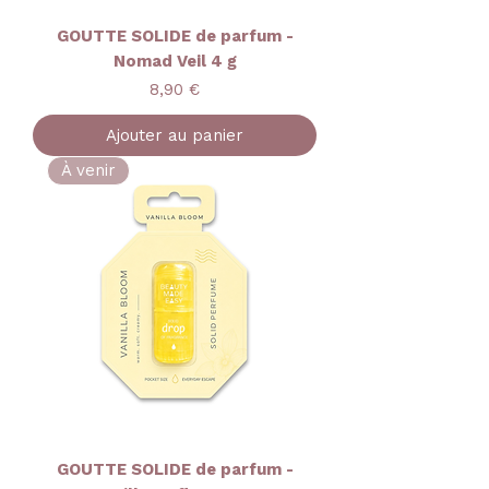
GOUTTE SOLIDE de parfum -
Nomad Veil 4 g
Prix
8,90 €
Ajouter au panier
À venir
GOUTTE SOLIDE de parfum -