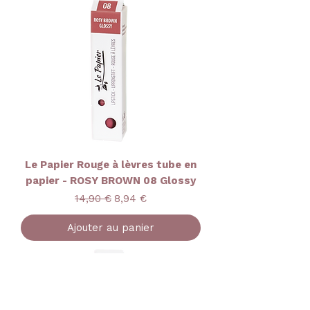
Le Papier Rouge à lèvres tube en
papier - ROSY BROWN 08 Glossy
Prix original
Prix promotionnel
14,90 €
8,94 €
Ajouter au panier