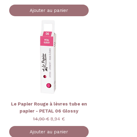
Ajouter au panier
Le Papier Rouge à lèvres tube en
papier - PETAL 06 Glossy
Prix original
Prix promotionnel
14,90 €
8,94 €
Ajouter au panier