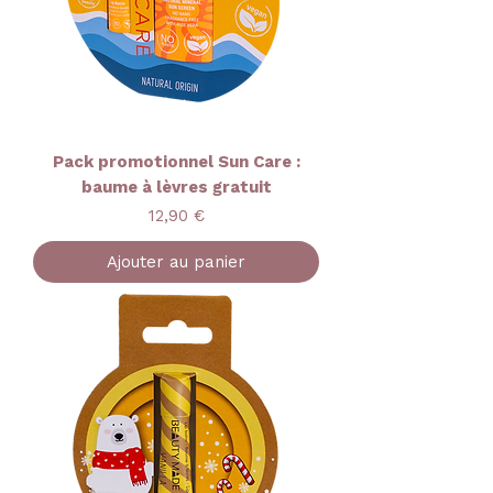
Pack promotionnel Sun Care :
baume à lèvres gratuit
Prix
12,90 €
Ajouter au panier