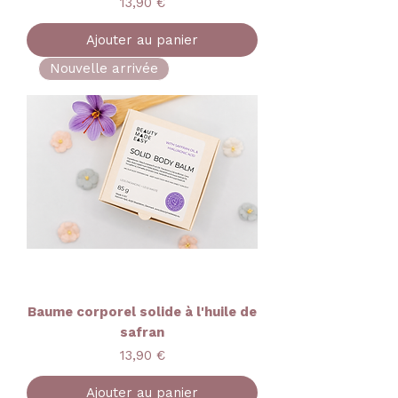
Prix
13,90 €
Ajouter au panier
Nouvelle arrivée
Baume corporel solide à l'huile de
safran
Prix
13,90 €
Ajouter au panier