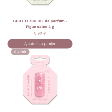
GOUTTE SOLIDE de parfum -
Figue salée 4 g
Prix
8,90 €
Ajouter au panier
À venir