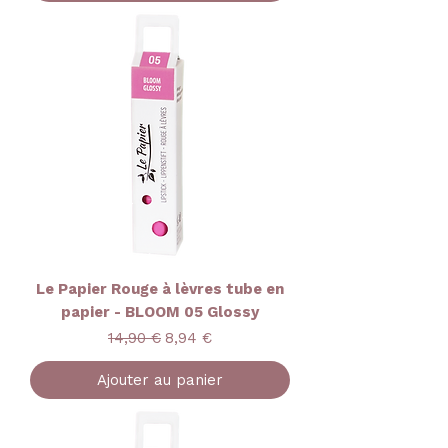
Le Papier Rouge à lèvres tube en
papier - BLOOM 05 Glossy
Prix original
Prix promotionnel
14,90 €
8,94 €
Ajouter au panier