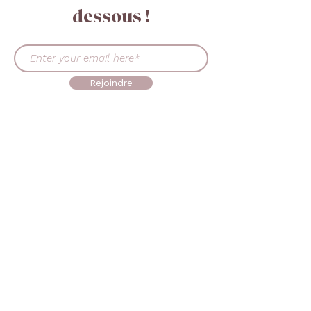
dessous !
Rejoindre
ENTRER EN CONTACT
+45 30519302
ventes@beautymadeeasy.eu
MAISON
Principal