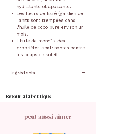
hydratante et apaisante.
Les fleurs de tiaré (gardien de
Tahiti) sont trempées dans
l'huile de coco pure environ un
mois.
L'huile de monoï a des
propriétés cicatrisantes contre
les coups de soleil.
Ingrédients
HUILE DE GRAINES DE RICINUS
COMMUNIS, TRIGLYCÉRIDE
Retour à la boutique
CAPRYLIQUE/CAPRIQUE, HUILE
DE PRUNUS AMYGDALUS
DULCIS, CERA ALBA, LANOLINE,
peut aussi aimer
CIRE DE CANDELILLA, CIRE DE
COPERNICIA CERIFERA,