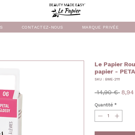
US
CONTACTEZ-NOUS
MARQUE PRIVÉE
Le Papier Rou
papier - PET
SKU : BME-2111
Prix
 14,90 € 
8,94
origi
Quantité
*