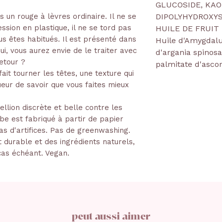
GLUCOSIDE, KAO
 un rouge à lèvres ordinaire. Il ne se
DIPOLYHYDROXYS
sion en plastique, il ne se tord pas
HUILE DE FRUIT
s êtes habitués. Il est présenté dans
Huile d'Amygdalus
ui, vous aurez envie de le traiter avec
d'argania spinosa
etour ?
palmitate d'ascor
ait tourner les têtes, une texture qui
ueur de savoir que vous faites mieux
llion discrète et belle contre les
be est fabriqué à partir de papier
s d'artifices. Pas de greenwashing.
 durable et des ingrédients naturels,
 cas échéant. Vegan.
peut aussi aimer