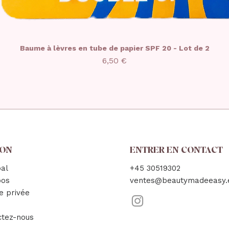
Baume à lèvres en tube de papier SPF 20 - Lot de 2
Prix
6,50 €
SON
ENTRER EN CONTACT
pal
+45 30519302
pos
ventes@beautymadeeasy.
e privée
ctez-nous