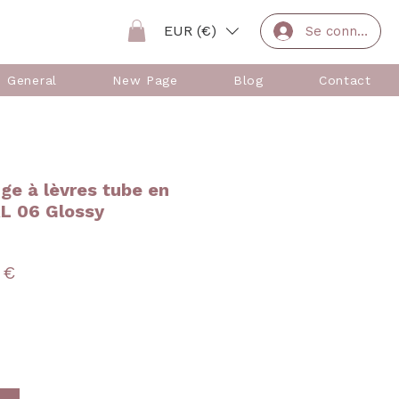
EUR (€)
Se connecter
General
New Page
Blog
Contact
ge à lèvres tube en
AL 06 Glossy
Prix
 €
nal
promotionnel