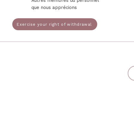
Autres membres du personnel
que nous apprécions
Exercise your right of withdrawal