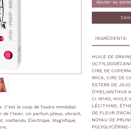
Ajouter au panie
Comm
INGRÉDIENTS:
HUILE DE GRAIN
OCTYLDODÉCANOL
CIRE DE COPERNI
MICA, CIRE DE C
ESTERS DE JOJO
D'HELIANTHUS AN
CI 19140, HUIL
LÉCITHINE, ÉTHE
e. C'est le coup de foudre immédiat.
DE FLEUR D'ACA
de l'hiver. Un parfum juteux, vibrant,
NOYAU DE PRUNU
t. Inattendu. Électrique. Magnifique.
POLYGLYCÉRINE-
bre.