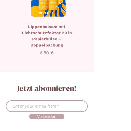
Lippenbalsam mit
Weihnachts-Lippenb
Lichtschutzfaktor 20 in
in limitierter Aufla
Papierhülse –
Doppelpackung
Preis
6,50 €
Jetzt abonnieren!
Verbinden