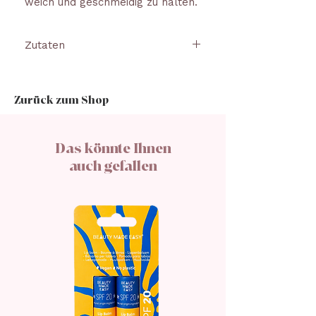
weich und geschmeidig zu halten.
Zutaten
RICINUS COMMUNIS
SAMENÖL*, COCOS NUCIFERA
Zurück zum Shop
ÖL, EUPHORBIA CERIFERA
CERA, BUTYROSPERMUM PARKII
BUTTER*, HELIANTHUS
Das könnte Ihnen
ANNUUS SAMEN CERA,
auch gefallen
COCOGLYCERIDE, CETYL
PALMITATE,
SCLEROCARYA BIRREA-
SAMENÖL, HELIANTHUS
ANNUUS
SAMENÖL, VANILLE-
PLANIFOLIA-FRUCHTEXTRAKT,
TOCOPHEROL, AROMA.
*ÖKOLOGISCHER LANDBAU.