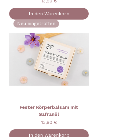
Preis
13,90 €
In den Warenkorb
Neu eingetroffen
Fester Körperbalsam mit
Safranöl
Preis
13,90 €
In den Warenkorb