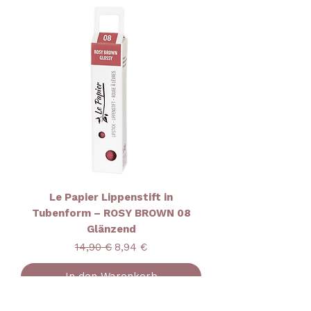
Le Papier Lippenstift in
Tubenform – ROSY BROWN 08
Glänzend
Standardpreis
Sale-Preis
14,90 €
8,94 €
In den Warenkorb