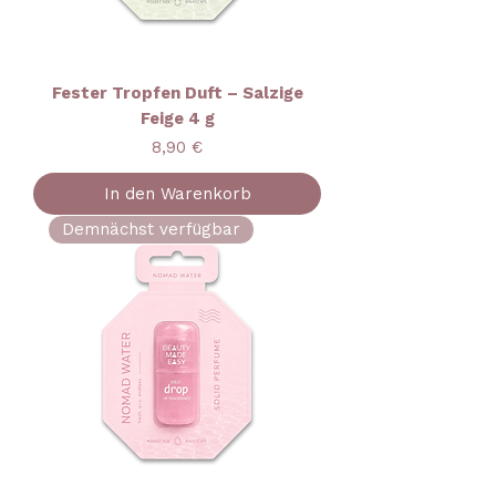
Fester Tropfen Duft – Salzige
Feige 4 g
Preis
8,90 €
In den Warenkorb
Demnächst verfügbar