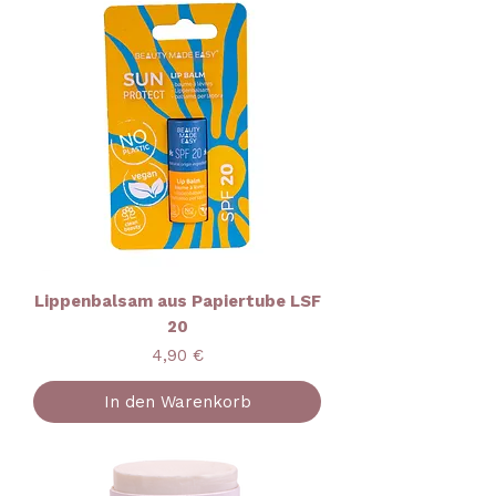
Lippenbalsam aus Papiertube LSF
20
Preis
4,90 €
In den Warenkorb