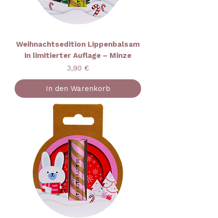
Weihnachtsedition Lippenbalsam
in limitierter Auflage – Minze
Preis
3,90 €
In den Warenkorb