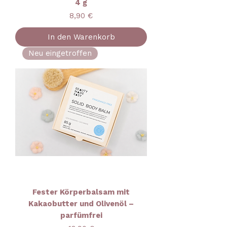
4 g
Preis
8,90 €
In den Warenkorb
Neu eingetroffen
Fester Körperbalsam mit
Kakaobutter und Olivenöl –
parfümfrei