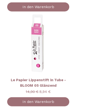
In den Warenkorb
Le Papier Lippenstift in Tube -
BLOOM 05 Glänzend
Standardpreis
Sale-Preis
14,90 €
8,94 €
In den Warenkorb