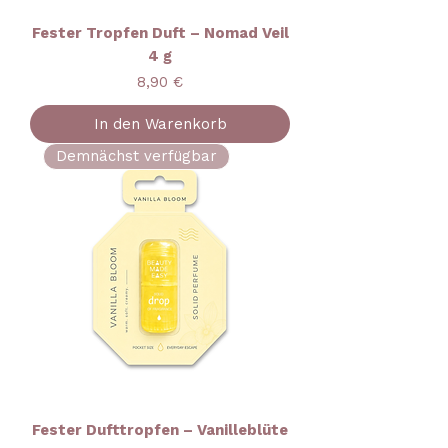
Fester Tropfen Duft – Nomad Veil
4 g
Preis
8,90 €
In den Warenkorb
Demnächst verfügbar
Fester Dufttropfen – Vanilleblüte