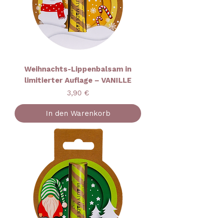
Weihnachts-Lippenbalsam in
limitierter Auflage – VANILLE
Preis
3,90 €
In den Warenkorb