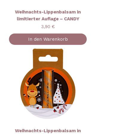
Weihnachts-Lippenbalsam in
limitierter Auflage – CANDY
Preis
3,90 €
In den Warenkorb
Weihnachts-Lippenbalsam in