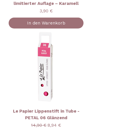
limitierter Auflage – Karamell
Preis
3,90 €
In den Warenkorb
Le Papier Lippenstift in Tube -
PETAL 06 Glänzend
Standardpreis
Sale-Preis
14,90 €
8,94 €