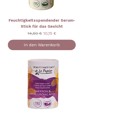
Feuchtigkeitsspendender Serum-
Stick für das Gesicht
Standardpreis
Sale-Preis
14,50 €
10,15 €
In den Warenkorb