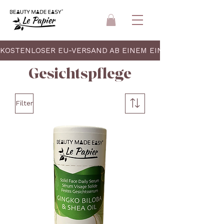
KOSTENLOSER EU-VERSAND AB EINEM EINKAUFSWERT VO
Gesichtspflege
Filter