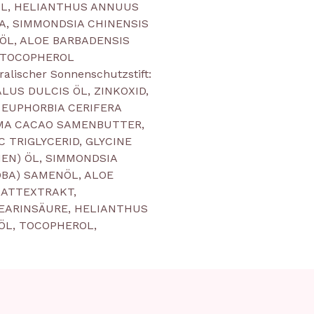
ÖL, HELIANTHUS ANNUUS
A, SIMMONDSIA CHINENSIS
ÖL, ALOE BARBADENSIS
 TOCOPHEROL
ralischer Sonnenschutzstift:
US DULCIS ÖL, ZINKOXID,
 EUPHORBIA CERIFERA
MA CACAO SAMENBUTTER,
C TRIGLYCERID, GLYCINE
EN) ÖL, SIMMONDSIA
OBA) SAMENÖL, ALOE
LATTEXTRAKT,
EARINSÄURE, HELIANTHUS
L, TOCOPHEROL,