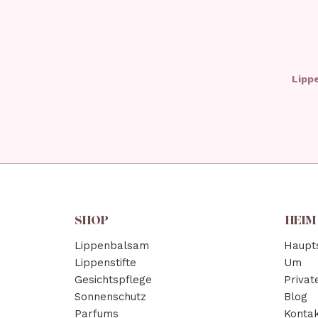
Lipp
SHOP
HEIM
Lippenbalsam
Haupts
Lippenstifte
Um
Gesichtspflege
Privat
Sonnenschutz
Blog
Parfums
Kontak