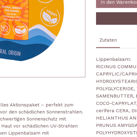
In den Warenko
Zutaten
Lippenbalsam:
RICINUS COMMUN
CAPRYLIC/CAPRI
HYDROXYSTEARIC
POLYGLYCERIDE
SAMENBUTTER, E
COCO-CAPRYLAT/
elles Aktionspaket – perfekt zum
cerifera CERA, 
 vor den schädlichen Sonnenstrahlen.
HELIANTHUS AN
ochwertigen Sonnenschutz mit
PRUNUS AMYGDA
e Haut vor schädlichen UV-Strahlen
POLYHYDROXYSTE
osen Lippenbalsam mit