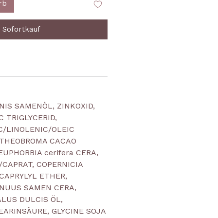
rb
Sofortkauf
IS SAMENÖL, ZINKOXID,
C TRIGLYCERID,
/LINOLENIC/OLEIC
, THEOBROMA CACAO
UPHORBIA cerifera CERA,
CAPRAT, COPERNICIA
DICAPRYLYL ETHER,
NUUS SAMEN CERA,
LUS DULCIS ÖL,
ARINSÄURE, GLYCINE SOJA