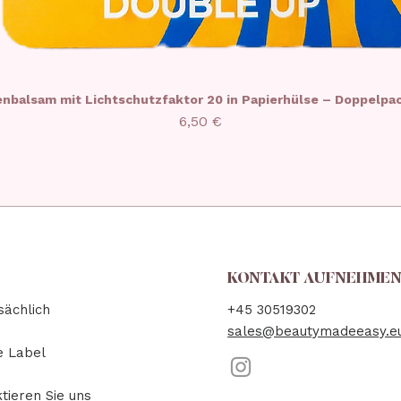
enbalsam mit Lichtschutzfaktor 20 in Papierhülse – Doppelpa
Preis
6,50 €
KONTAKT AUFNEHME
ächlich
+45 30519302
sales@beautymadeeasy.e
e Label
tieren Sie uns