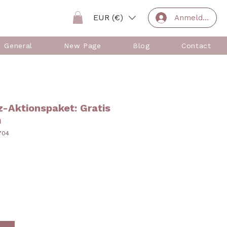
EUR (€)
Anmelden
General
New Page
Blog
Contact
-Aktionspaket: Gratis
m
704