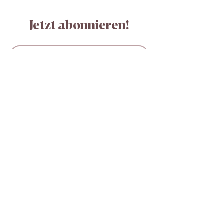
Jetzt abonnieren!
Verbinden
KONTAKT AUFNEHMEN
+45 30519302
sales@beautymadeeasy.eu