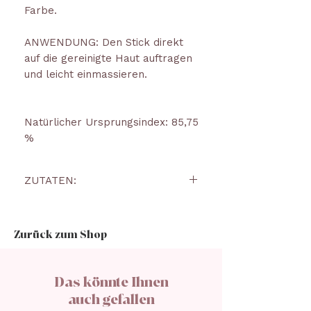
Farbe.
ANWENDUNG: Den Stick direkt
auf die gereinigte Haut auftragen
und leicht einmassieren.
Natürlicher Ursprungsindex: 85,75
%
ZUTATEN:
BUTYROSPERMUM PARKII
(SHEA)ÖL,
Zurück zum Shop
ISOSTEARYLISOSTEARAT,
CAPRYL-/CAPRICTRIGLYCERID,
COCO-CAPRYLAT/CAPRAT,
Das könnte Ihnen
HYDROXYSTEARINSÄURE,
auch gefallen
HELIANTHUS ANNUUS