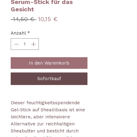
Serum-Stick für das
Gesicht
Standardpreis
Sale-
 14,50 € 
10,15 €
Preis
Anzahl
*
In den Warenkorb
Sofortkauf
Dieser feuchtigkeitsspendende
Gel-Stick auf Sheaölbasis ist eine
leichtere, aber intensivere
Alternative zur reichhaltigen
Sheabutter und besticht durch