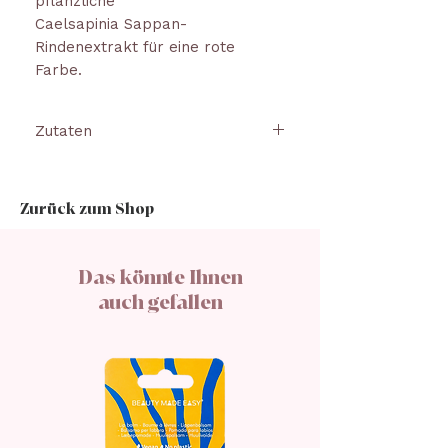
pflanzliche
Caelsapinia Sappan-
Rindenextrakt für eine rote
Farbe.
Zutaten
RICINUS COMMUNIS-SAMENÖL,
HELIANTHUS ANNUUS-
Zurück zum Shop
SAMENÖL, THEOBROMA-
KAKAO-SAMENBUTTER,
COCOGLYCERIDE, ORYZA
Das könnte Ihnen
SATIVA-KLEIEWACHS, COCOS
auch gefallen
NUCIFERA-ÖL, EUPHORBIA
CERIFERA CERA, SILICA,
STEARYLBEHENAT, ORBIGNYA
OLEIFERA-SAMENÖL,
TOCOPHEROL, CAELSAPINIA
SAPPAN-RINDE EXTRAKT. KANN