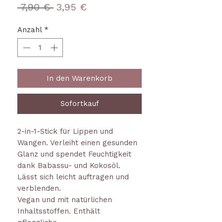
Standardpreis
Sale-
 7,90 € 
3,95 €
Preis
Anzahl
*
In den Warenkorb
Sofortkauf
2-in-1-Stick für Lippen und
Wangen. Verleiht einen gesunden
Glanz und spendet Feuchtigkeit
dank Babassu- und Kokosöl.
Lässt sich leicht auftragen und
verblenden.
Vegan und mit natürlichen
Inhaltsstoffen. Enthält