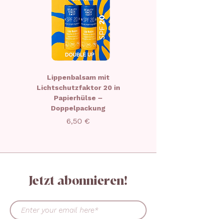
ENTHALTEN: CL 77491, CL
77492, CL 77891, CL 77019,
CI77861, MICA
Lippenbalsam mit
Weihnachts-Lippenb
Lichtschutzfaktor 20 in
in limitierter Aufla
Papierhülse –
Doppelpackung
Preis
6,50 €
Jetzt abonnieren!