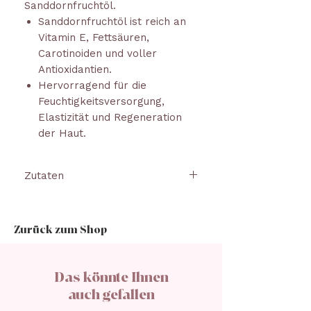
Sanddornfruchtöl.
Sanddornfruchtöl ist reich an
Vitamin E, Fettsäuren,
Carotinoiden und voller
Antioxidantien.
Hervorragend für die
Feuchtigkeitsversorgung,
Elastizität und Regeneration
der Haut.
Zutaten
RICINUS COMMUNIS SAMENÖL,
CAPRYLIC/CAPRIC
Zurück zum Shop
TRIGLYCERIDE, PRUNUS
AMYGDALUS DULCIS ÖL, CERA
ALBA, LANOLIN, CANDELILLA
Das könnte Ihnen
CERA, COPERNICIA CERIFERA
auch gefallen
CERA, HELIANTHUS ANNUUS