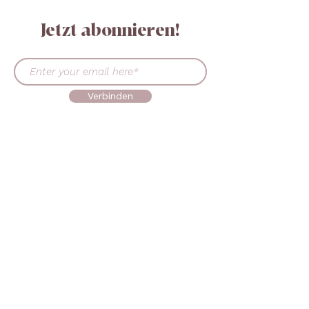
Jetzt abonnieren!
Verbinden
KONTAKT AUFNEHMEN
+45 30519302
sales@beautymadeeasy.eu