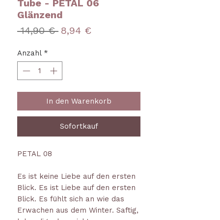
Tube - PETAL 06
Glänzend
Standardpreis
Sale-
 14,90 € 
8,94 €
Preis
Anzahl
*
In den Warenkorb
Sofortkauf
PETAL 08
Es ist keine Liebe auf den ersten
Blick. Es ist Liebe auf den ersten
Blick. Es fühlt sich an wie das
Erwachen aus dem Winter. Saftig,