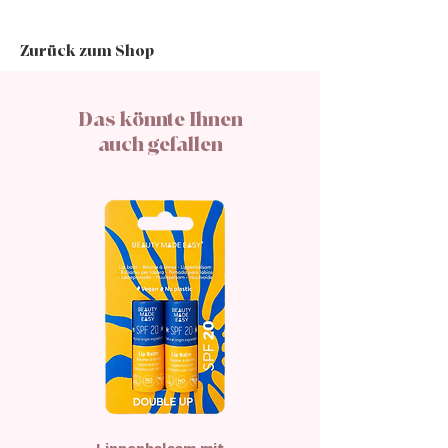
Rizinusöl, Octyldodecanol, C10-
18 Triglyceride, Copernicia
Zurück zum Shop
Cerifera Wachs, CI 15850,
Glimmer, Candelillawachs, CI
77891, Jojobaester,
Das könnte Ihnen
Sonnenblumenwachs, CI 45410,
auch gefallen
CI 15850, CI 19140, gehärtetes
Pflanzenöl, Lecithin,
Dicaprylylether, Akazienwachs,
Prunus Armeniaca Kernöl,
Vanillin, Polyglycerin-3, Sorbit,
Laurylglucosid, Kaolin,
Polyglyceryl-2
Dipolyhydroxystearat, CI 77491,
Wasser, Olea Europaea Fruchtöl,
Prunus Amygdalisöl, Argania
Spinosa-Fruchtextrakt, Glycerin,
Tocopherol, Ascorbylpalmitat,
Zitronensäure