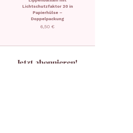
Lippenbalsam mit
Weihnachts-Lippenb
Lichtschutzfaktor 20 in
in limitierter Aufla
Papierhülse –
Doppelpackung
Preis
6,50 €
Jetzt abonnieren!
Verbinden