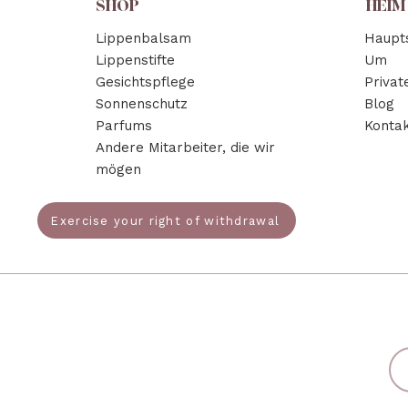
SHOP
HEIM
Lippenbalsam
Haupts
Lippenstifte
Um
Gesichtspflege
Privat
Sonnenschutz
Blog
Parfums
Kontak
Andere Mitarbeiter, die wir
mögen
Exercise your right of withdrawal