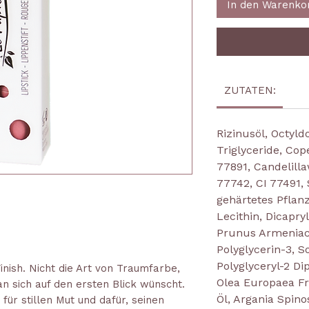
In den Warenko
ZUTATEN:
Rizinusöl, Octyld
Triglyceride, Cop
77891, Candelilla
77742, CI 77491
gehärtetes Pflanz
Lecithin, Dicapry
Prunus Armeniaca 
Polyglycerin-3, So
Polyglyceryl-2 Di
inish. Nicht die Art von Traumfarbe,
Olea Europaea Fr
an sich auf den ersten Blick wünscht.
Öl, Argania Spino
ht für stillen Mut und dafür, seinen