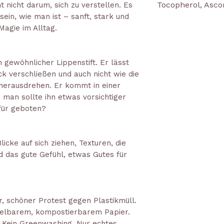
Tocopherol, Asco
 nicht darum, sich zu verstellen. Es
sein, wie man ist – sanft, stark und
 Magie im Alltag.
in gewöhnlicher Lippenstift. Er lässt
ick verschließen und auch nicht wie die
herausdrehen. Er kommt in einer
, man sollte ihn etwas vorsichtiger
für geboten?
licke auf sich ziehen, Texturen, die
nd das gute Gefühl, etwas Gutes für
ler, schöner Protest gegen Plastikmüll.
celbarem, kompostierbarem Papier.
 Kein Greenwashing. Nur echtes,