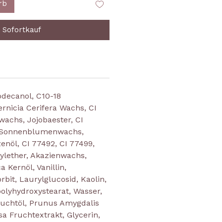
rb
Sofortkauf
odecanol, C10-18
ernicia Cerifera Wachs, CI
wachs, Jojobaester, CI
, Sonnenblumenwachs,
enöl, CI 77492, CI 77499,
lylether, Akazienwachs,
Kernöl, Vanillin,
rbit, Laurylglucosid, Kaolin,
polyhydroxystearat, Wasser,
uchtöl, Prunus Amygdalis
sa Fruchtextrakt, Glycerin,