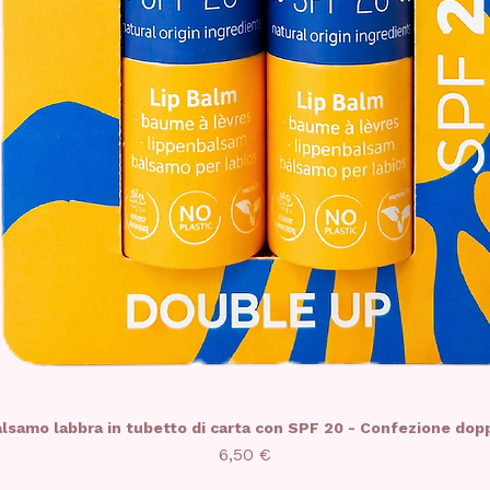
lsamo labbra in tubetto di carta con SPF 20 - Confezione dop
Prezzo
6,50 €