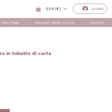
EUR (€)
Accedi
New Page
Risultati della ricerca
Contact
a in tubetto di carta