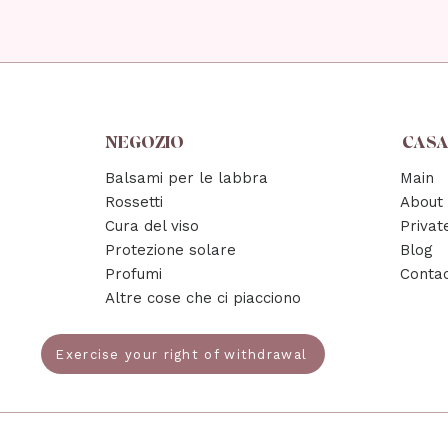
NEGOZIO
CAS
Balsami per le labbra
Main
Rossetti
About
Cura del viso
Privat
Protezione solare
Blog
Profumi
Conta
Altre cose che ci piacciono
Exercise your right of withdrawal