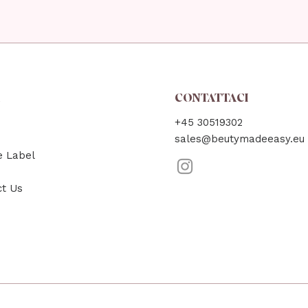
A
CONTATTACI
+45 30519302
sales@beutymadeeasy.eu
e Label
ct Us