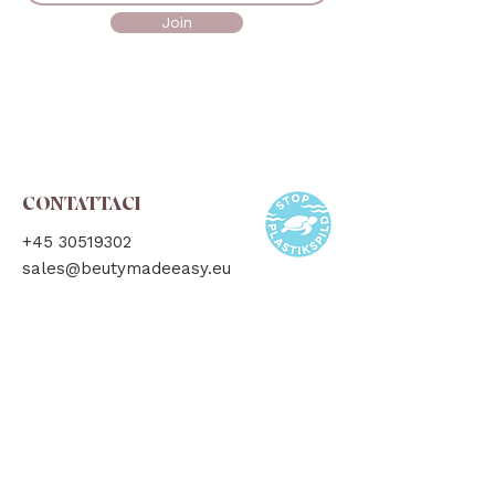
Join
CONTATTACI
+45 30519302
sales@beutymadeeasy.eu
CASA
Main
About
Private Label
Blog