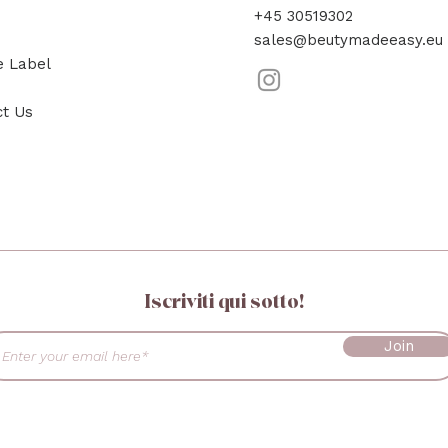
+45 30519302
sales@beutymadeeasy.eu
e Label
ct Us
Iscriviti qui sotto!
Join