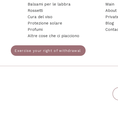
Balsami per le labbra
Main
Rossetti
About
Cura del viso
Privat
Protezione solare
Blog
Profumi
Conta
Altre cose che ci piacciono
Exercise your right of withdrawal