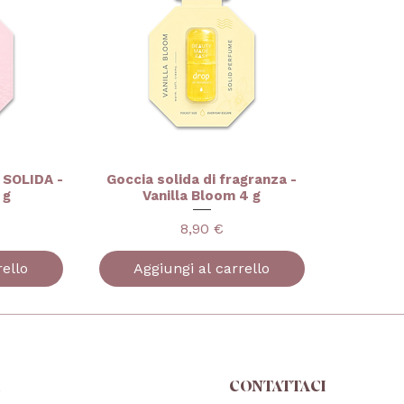
SOLIDA -
Goccia solida di fragranza -
 g
Vanilla Bloom 4 g
Prezzo
8,90 €
rello
Aggiungi al carrello
A
CONTATTACI