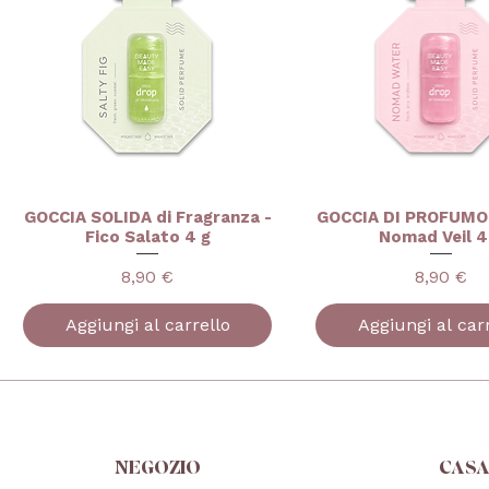
GOCCIA SOLIDA di Fragranza -
GOCCIA DI PROFUMO 
Fico Salato 4 g
Nomad Veil 4
Prezzo
Prezzo
8,90 €
8,90 €
Aggiungi al carrello
Aggiungi al car
NEGOZIO
CAS