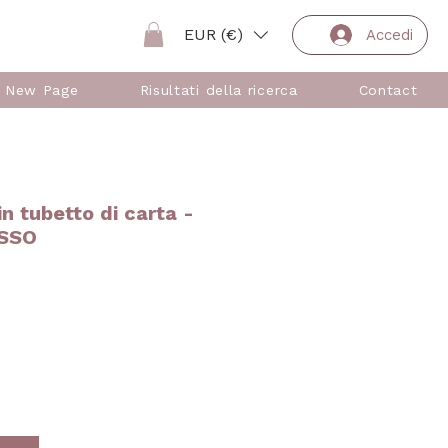
EUR (€)
Accedi
New Page
Risultati della ricerca
Contact
in tubetto di carta -
OSSO