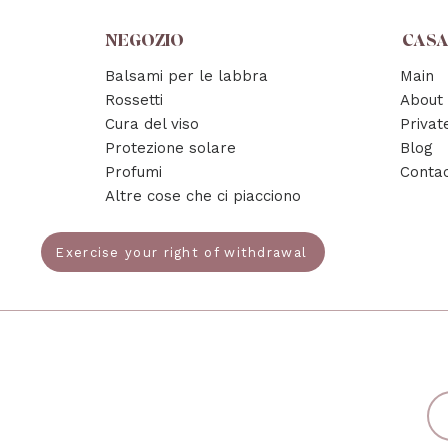
NEGOZIO
CAS
Balsami per le labbra
Main
Rossetti
About
Cura del viso
Privat
Protezione solare
Blog
Profumi
Conta
Altre cose che ci piacciono
Exercise your right of withdrawal