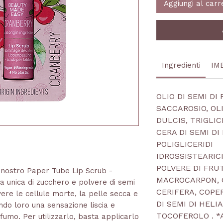
Aggiungi al carr
Ingredienti
IM
OLIO DI SEMI DI
SACCAROSIO, OL
DULCIS, TRIGLIC
CERA DI SEMI D
POLIGLICERIDI
IDROSSISTEARICI
POLVERE DI FRU
il nostro Paper Tube Lip Scrub -
MACROCARPON, 
 unica di zucchero e polvere di semi
CERIFERA, COPER
vere le cellule morte, la pelle secca e
DI SEMI DI HEL
do loro una sensazione liscia e
TOCOFEROLO
. 
fumo. Per utilizzarlo, basta applicarlo