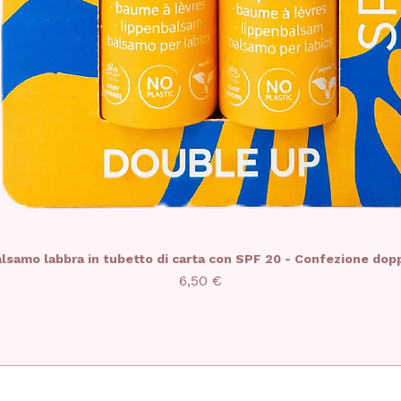
lsamo labbra in tubetto di carta con SPF 20 - Confezione dop
Prezzo
6,50 €