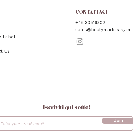
A
CONTATTACI
+45 30519302
sales@beutymadeeasy.eu
e Label
ct Us
Iscriviti qui sotto!
Join