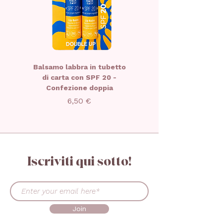
INCLUDERE: CL 77491, CL
77492, CL 77891, CL 77019,
CI77861, MICA
Balsamo labbra in tubetto
Balsamo labbra in edi
di carta con SPF 20 -
Confezione doppia
Prezzo
6,50 €
Iscriviti qui sotto!
Join