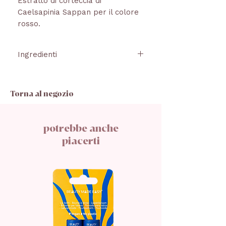
Estratto di corteccia di
Caelsapinia Sappan per il colore
rosso.
Ingredienti
OLIO DI SEMI DI RICINUS
COMMUNIS, OLIO DI SEMI DI
Torna al negozio
HELIANTHUS ANNUUS, BURRO
DI SEMI DI THEOBROMA CACAO,
COCOGLICERIDI, CERA DI
potrebbe anche
CRUSCA DI ORYZA SATIVA, OLIO
piacerti
DI COCOS NUCIFERA,
EUPHORBIA CERIFERA CERA,
SILICE, STEARYL BEHENATE,
OLIO DI SEMI DI ORBIGNYA
OLEIFERA, TOCOFEROLO,
CAELSAPINIA ESTRATTO DI
CORTECCIA DI SAPPAN. PUO'