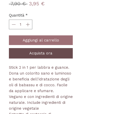
Prezzo
Prezzo
 7,90 € 
3,95 €
regolare
scontato
Quantità
*
Aggiungi al carrello
Acquista ora
Stick 2 in 1 per labbra e guance.
Dona un colorito sano e luminoso
e beneficia dell'idratazione degli
oli di babassu e di cocco. Facile
da applicare e sfumare.
Vegano e con ingredienti di origine
naturale. Include ingredienti di
origine vegetale