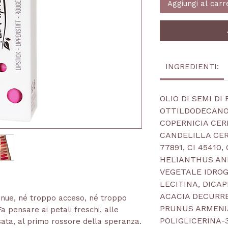
Aggiungi al carr
INGREDIENTI:
OLIO DI SEMI DI
OTTILDODECANOLO
COPERNICIA CERI
CANDELILLA CERA
77891, CI 45410,
HELIANTHUS ANN
VEGETALE IDROGE
LECITINA, DICAPR
ACACIA DECURRE
tenue, né troppo acceso, né troppo
PRUNUS ARMENIA
a pensare ai petali freschi, alle
POLIGLICERINA-3
ata, al primo rossore della speranza.