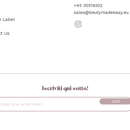
+45 30519302
sales@beutymadeeasy.eu
e Label
ct Us
Iscriviti qui sotto!
Join