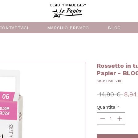
CONTATTACI
MARCHIO PRIVATO
BLOG
Rossetto in t
Papier - BLO
SKU: BME-2110
Prez
 14,90 € 
8,94
regol
Quantità
*