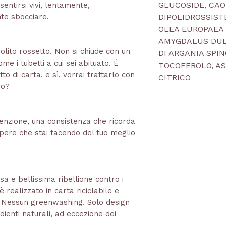
GLUCOSIDE, CAOL
entirsi vivi, lentamente,
te sbocciare.
DIPOLIDROSSIST
OLEA EUROPAEA 
AMYGDALUS DUL
solito rossetto. Non si chiude con un
DI ARGANIA SPIN
come i tubetti a cui sei abituato. È
TOCOFEROLO, AS
o di carta, e sì, vorrai trattarlo con
CITRICO
io?
ttenzione, una consistenza che ricorda
apere che stai facendo del tuo meglio
sa e bellissima ribellione contro i
 è realizzato in carta riciclabile e
 Nessun greenwashing. Solo design
dienti naturali, ad eccezione dei