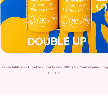
lsamo labbra in tubetto di carta con SPF 20 - Confezione dop
Prezzo
6,50 €