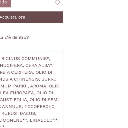
ello
Acquista ora
a c'è dentro?
DI RICINUS COMMUNIS*,
 NUCIFERA, CERA ALBA*,
BIA CERIFERA, OLIO DI
NDSIA CHINENSIS, BURRO
MUM PARKII, AROMA, OLIO
OLEA EUROPAEA, OLIO DI
USTIFOLIA, OLIO DI SEMI
S ANNUUS, TOCOFEROLO,
I RUBUS IDAEUS,
LIMONENE**, LINALOLO**,
**