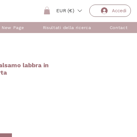
EUR (€)
Accedi
New Page
Risultati della ricerca
Contact
lsamo labbra in
rta