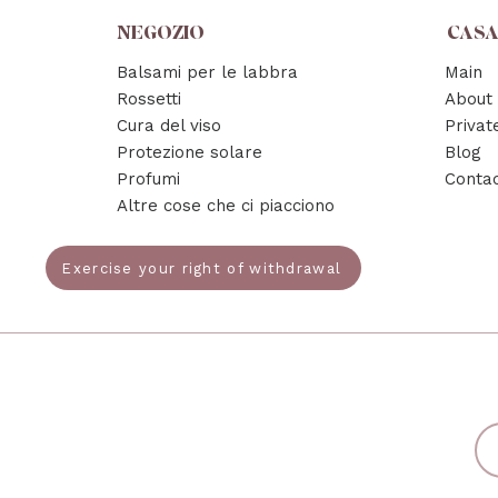
NEGOZIO
CAS
Balsami per le labbra
Main
Rossetti
About
Cura del viso
Privat
Protezione solare
Blog
Profumi
Conta
Altre cose che ci piacciono
Exercise your right of withdrawal