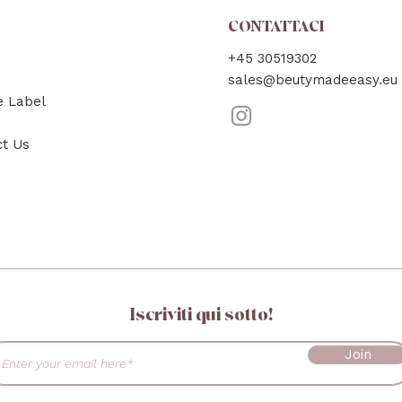
A
CONTATTACI
+45 30519302
sales@beutymadeeasy.eu
e Label
ct Us
Iscriviti qui sotto!
Join